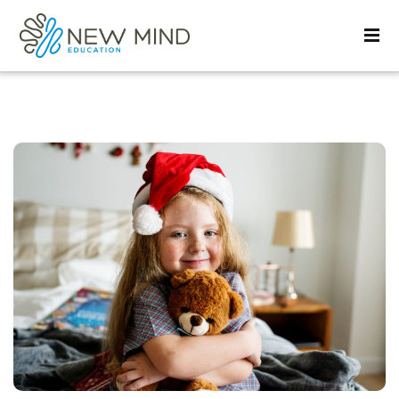
Sign in
Sign up
Sign in
Don’t have an account?
Sign up
Lost your password?
Remember me